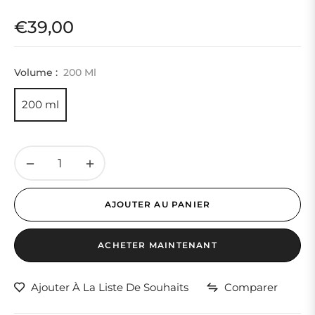
€39,00
Prix
habituel
Volume :
200 Ml
200 ml
−
+
AJOUTER AU PANIER
ACHETER MAINTENANT
Ajouter À La Liste De Souhaits
Comparer