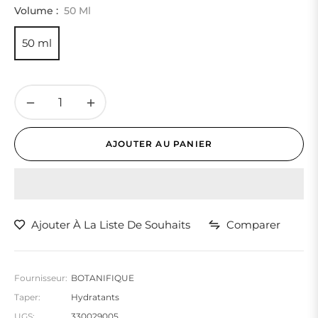
habituel
Volume :
50 Ml
50 ml
−
+
AJOUTER AU PANIER
Ajouter À La Liste De Souhaits
Comparer
Fournisseur:
BOTANIFIQUE
Taper:
Hydratants
UGS:
330029005