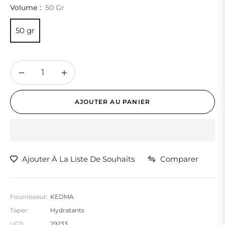
habituel
Volume :
50 Gr
50 gr
−
+
AJOUTER AU PANIER
Ajouter À La Liste De Souhaits
Comparer
Fournisseur:
KEDMA
Taper:
Hydratants
UGS:
29233