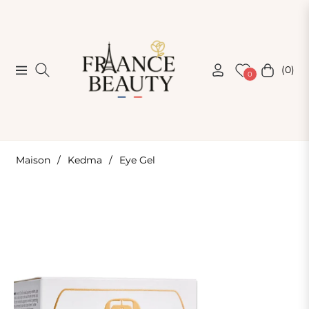
(0)
Navigation
Chariot
0
Maison
/
Kedma
/
Eye Gel